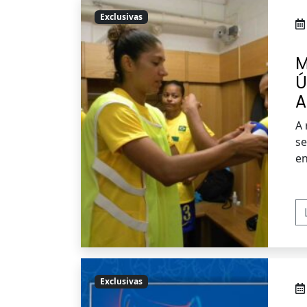
Exclusivas
M
Ú
A
A 
se
en
Exclusivas