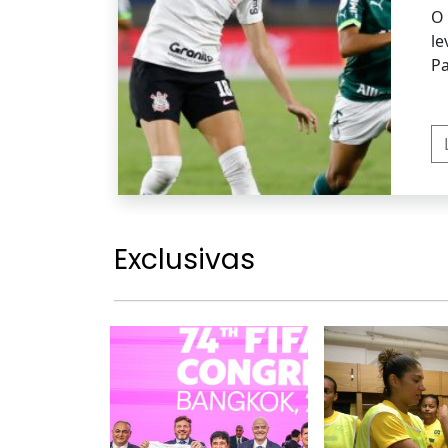
O 
le
Pa
Exclusivas