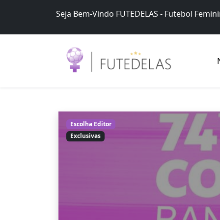
Skip
Seja Bem-Vindo FUTEDELAS - Futebol Femin
to
content
Futedelas – Futebol Feminino
Futebol Feminino no Brasil – Brasileirão Fut
Escolha Editor
Exclusivas