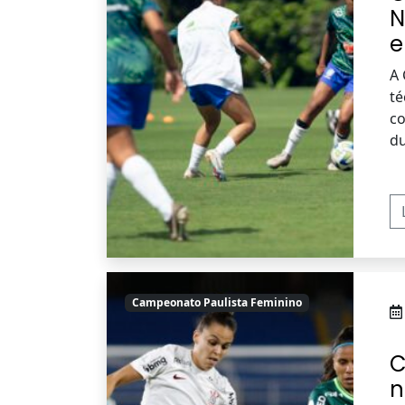
N
e
A 
té
co
du
Campeonato Paulista Feminino
C
n