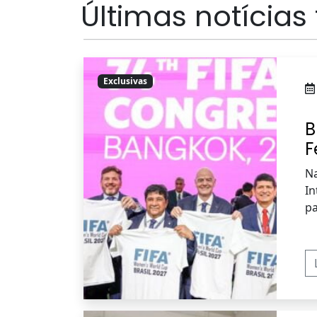
Últimas notícias
Exclusivas
B
F
Na
In
pa