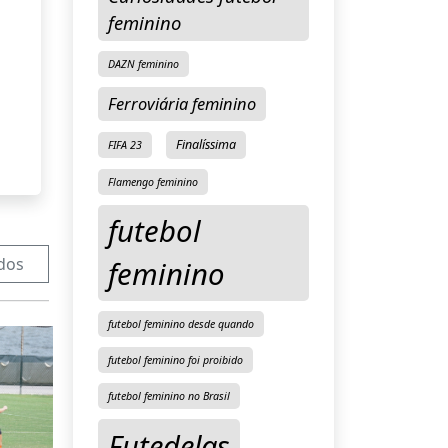
feminino
DAZN feminino
Ferroviária feminino
Finalíssima
FIFA 23
Flamengo feminino
futebol
dos
feminino
futebol feminino desde quando
futebol feminino foi proibido
futebol feminino no Brasil
Futedelas