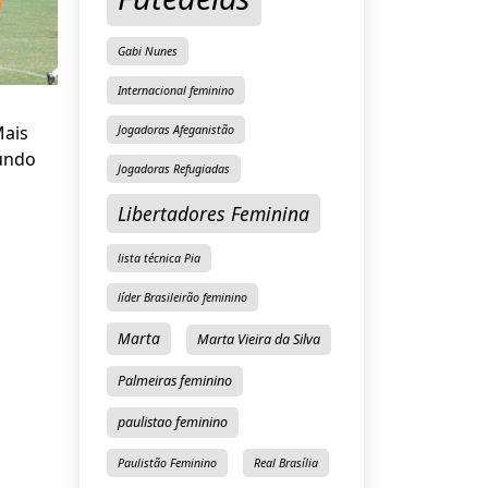
Gabi Nunes
Internacional feminino
e
Mais
Jogadoras Afeganistão
undo
Jogadoras Refugiadas
Libertadores Feminina
lista técnica Pia
líder Brasileirão feminino
Marta
Marta Vieira da Silva
Palmeiras feminino
paulistao feminino
Paulistão Feminino
Real Brasília