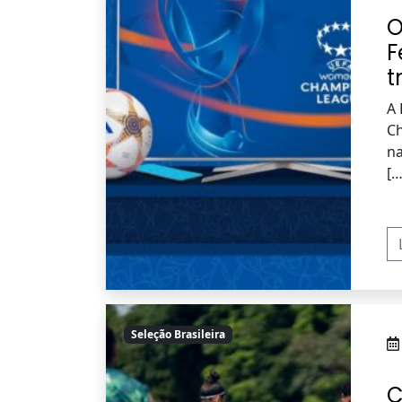
O
F
t
A 
Ch
na
[…
Seleção Brasileira
C