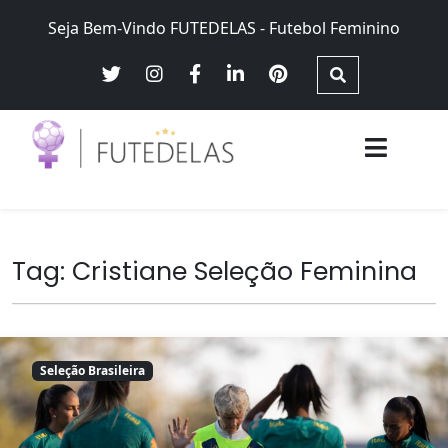
Skip
Seja Bem-Vindo FUTEDELAS - Futebol Feminino
to
content
Futebol Feminino no Brasil – Brasileirão Futebol Feminino,
Futedelas – Futebol Feminino
Seleção Brasileira Feminina, equidade e justiça de gênero
Tag:
Cristiane Seleção Feminina
Seleção Brasileira