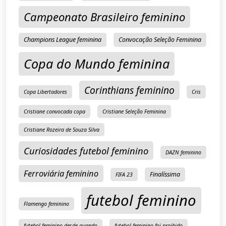
Campeonato Brasileiro feminino
Champions League feminina
Convocação Seleção Feminina
Copa do Mundo feminina
Corinthians feminino
Copa Libertadores
Cris
Cristiane convocada copa
Cristiane Seleção Feminina
Cristiane Rozeira de Souza Silva
Curiosidades futebol feminino
DAZN feminino
Ferroviária feminino
Finalíssima
FIFA 23
futebol feminino
Flamengo feminino
futebol feminino desde quando
futebol feminino foi proibido