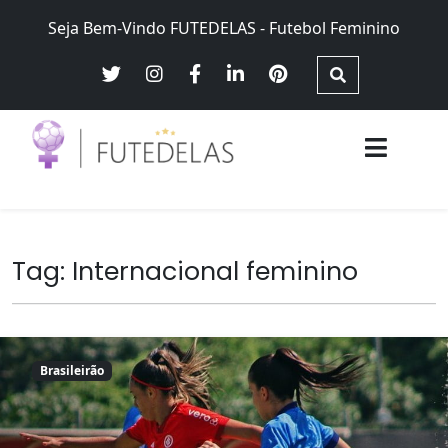
Skip
Seja Bem-Vindo FUTEDELAS - Futebol Feminino
to
content
Futebol Feminino no Brasil – Brasileirão Futebol Feminino,
Futedelas – Futebol Feminino
Seleção Brasileira Feminina, equidade e justiça de gênero
Tag:
Internacional feminino
Brasileirão