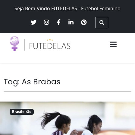
Skip
Seja Bem-Vindo FUTEDELAS - Futebol Feminino
to
content
Futebol Feminino no Brasil – Brasileirão Futebol Feminino,
Futedelas – Futebol Feminino
Seleção Brasileira Feminina, equidade e justiça de gênero
Tag:
As Brabas
Brasileirão