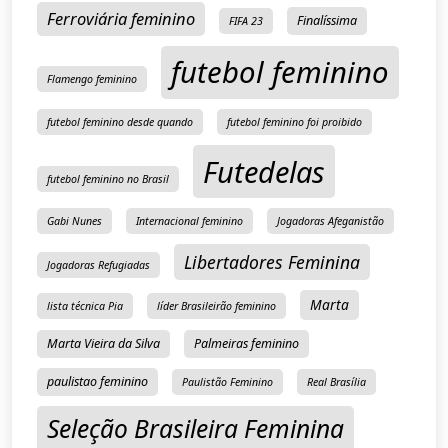
Ferroviária feminino
Finalíssima
FIFA 23
futebol feminino
Flamengo feminino
futebol feminino desde quando
futebol feminino foi proibido
Futedelas
futebol feminino no Brasil
Gabi Nunes
Internacional feminino
Jogadoras Afeganistão
Libertadores Feminina
Jogadoras Refugiadas
Marta
lista técnica Pia
líder Brasileirão feminino
Marta Vieira da Silva
Palmeiras feminino
paulistao feminino
Paulistão Feminino
Real Brasília
Seleção Brasileira Feminina