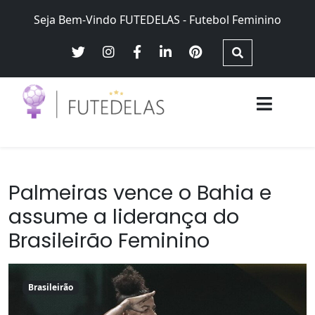
Skip
Seja Bem-Vindo FUTEDELAS - Futebol Feminino
to
content
Futebol Feminino no Brasil – Brasileirão Futebol Feminino,
Futedelas – Futebol Feminino
Seleção Brasileira Feminina, equidade e justiça de gênero
Palmeiras vence o Bahia e
assume a liderança do
Brasileirão Feminino
Brasileirão