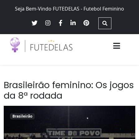
Skip
Seja Bem-Vindo FUTEDELAS - Futebol Feminino
to
content
Futebol Feminino no Brasil – Brasileirão Futebol Feminino,
Futedelas – Futebol Feminino
Seleção Brasileira Feminina, equidade e justiça de gênero
Brasileirão feminino: Os jogos
da 8ª rodada
Brasileirão