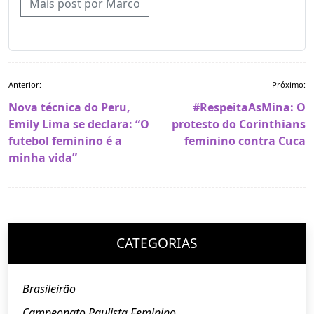
Mais post por Marco
Navegação
Anterior:
Próximo:
de
Nova técnica do Peru,
#RespeitaAsMina: O
Post
Emily Lima se declara: “O
protesto do Corinthians
futebol feminino é a
feminino contra Cuca
minha vida”
CATEGORIAS
Brasileirão
Campeonato Paulista Feminino