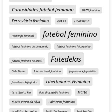
Curiosidades futebol feminino
DAZN feminino
Ferroviária feminino
Finalíssima
FIFA 23
futebol feminino
Flamengo feminino
futebol feminino desde quando
futebol feminino foi proibido
Futedelas
futebol feminino no Brasil
Gabi Nunes
Internacional feminino
Jogadoras Afeganistão
Libertadores Feminina
Jogadoras Refugiadas
Marta
lista técnica Pia
líder Brasileirão feminino
Marta Vieira da Silva
Palmeiras feminino
paulistao feminino
Paulistão Feminino
Real Brasília