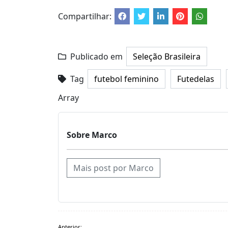
Compartilhar:
Publicado em
Seleção Brasileira
Tag
futebol feminino
Futedelas
Array
Sobre Marco
Mais post por Marco
Navegação
Anterior: