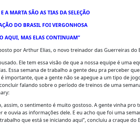
 E A MARTA SÃO AS TIAS DA SELEÇÃO
INAÇÃO DO BRASIL FOI VERGONHOSA
NO AQUI, MAS ELAS CONTINUAM”
osto por Arthur Elias, o novo treinador das Guerreiras do B
 ousado. Ele tem essa visão de que a nossa equipe é uma eq
as. Essa semana de trabalho a gente deu pra perceber que
 é importante, que a gente não se apegue a um tipo de jogo
 concluir falando sobre o período de treinos de uma sema
ary:
, assim, o sentimento é muito gostoso. A gente vinha pro t
r e ouvia as informações dele. E eu acho que foi uma sem
rabalho que está se iniciando aqui”, concluiu a craque do B