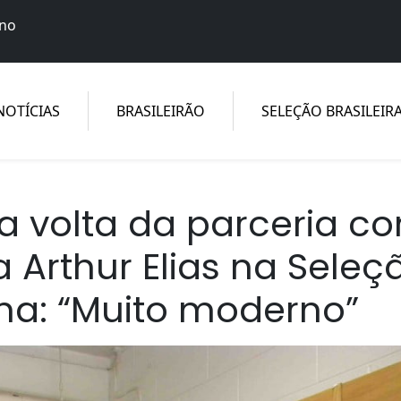
ino
ebol Feminino, Seleção Brasileira Feminina, equidade e just
NOTÍCIAS
BRASILEIRÃO
SELEÇÃO BRASILEIR
 volta da parceria c
a Arthur Elias na Seleç
ina: “Muito moderno”