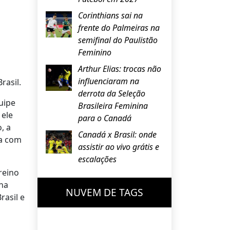
Corinthians sai na
frente do Palmeiras na
semifinal do Paulistão
Feminino
Arthur Elias: trocas não
influenciaram na
rasil.
derrota da Seleção
uipe
Brasileira Feminina
 ele
para o Canadá
, a
Canadá x Brasil: onde
na com
assistir ao vivo grátis e
escalações
reino
ana
NUVEM DE TAGS
rasil e