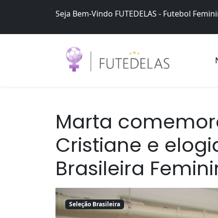
Skip
Seja Bem-Vindo FUTEDELAS - Futebol Femin
to
content
Futedelas – Futebol Feminino
Futebol Feminino no Brasil – Brasileirão Fut
Marta comemora
Cristiane e elogi
Brasileira Femin
Seleção Brasileira