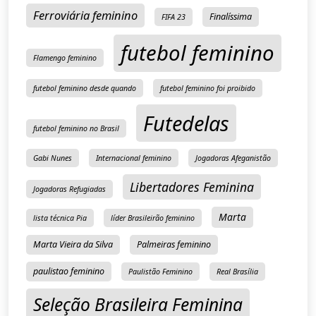
Ferroviária feminino
Finalíssima
FIFA 23
futebol feminino
Flamengo feminino
futebol feminino desde quando
futebol feminino foi proibido
Futedelas
futebol feminino no Brasil
Gabi Nunes
Internacional feminino
Jogadoras Afeganistão
Libertadores Feminina
Jogadoras Refugiadas
Marta
lista técnica Pia
líder Brasileirão feminino
Marta Vieira da Silva
Palmeiras feminino
paulistao feminino
Paulistão Feminino
Real Brasília
Seleção Brasileira Feminina