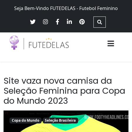
Skip
Seja Bem-Vindo FUTEDELAS - Futebol Feminino
to
content
Futebol Feminino no Brasil – Brasileirão Futebol Feminino,
Futedelas – Futebol Feminino
Seleção Brasileira Feminina, equidade e justiça de gênero
Site vaza nova camisa da
Seleção Feminina para Copa
do Mundo 2023
Copa do Mundo
Seleção Brasileira